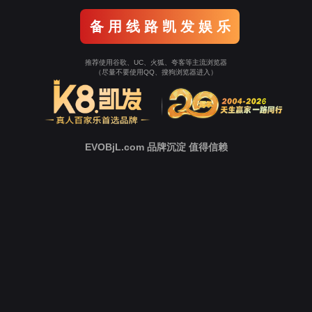
备 用 线 路 凯 发 娱 乐
推荐使用谷歌、UC、火狐、夸客等主流浏览器
（尽量不要使用QQ、搜狗浏览器进入）
EVOBjL.com 品牌沉淀 值得信赖